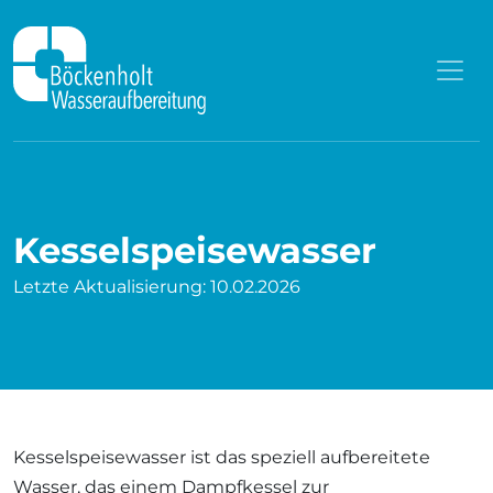
Zum Inhalt springen
Kesselspeisewasser
Letzte Aktualisierung: 10.02.2026
Kesselspeisewasser ist das speziell aufbereitete
Wasser, das einem Dampfkessel zur