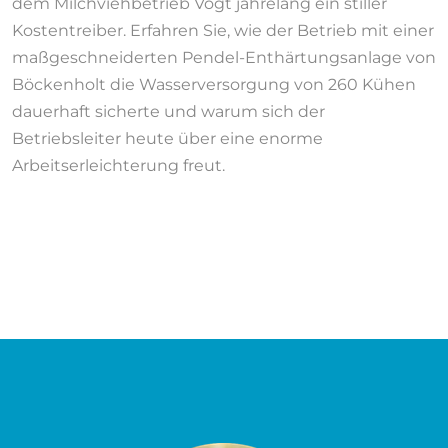
dem Milchviehbetrieb Vogt jahrelang ein stiller
Kostentreiber. Erfahren Sie, wie der Betrieb mit einer
maßgeschneiderten Pendel-Enthärtungsanlage von
Böckenholt die Wasserversorgung von 260 Kühen
dauerhaft sicherte und warum sich der
Betriebsleiter heute über eine enorme
Arbeitserleichterung freut.