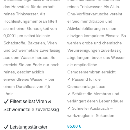
das Herzstück für dauerhaft
reines Trinkwasser. Als All-in-
reines Trinkwasser. Als
One-Vorfilterkartusche vereint
Hochleistungsmembran filtert
er Sedimentfiltration und
sie mit einer Genauigkeit von
Aktivkohlefilterung in einem
0,0001 µm selbst kleinste
einzigen kompakten Einsatz. So
Schadstoffe, Bakterien, Viren
werden grobe und chemische
und Schwermetalle zuverlässig
Verunreinigungen zuverlässig
aus dem Wasser heraus. So
abgefangen, bevor das Wasser
erreicht Sie am Ende nur noch
die empfindliche
reines, geschmacklich
Osmosemembran erreicht.
einwandfreies Wasser – bei
✔ Passend für die
einem Durchfluss von 2,5
Osmoseanlage Luxe
L/min.
✔ Schützt die Membran und
verlängert deren Lebensdauer
Filtert selbst Viren &
✔ Schneller Austausch –
Schwermetalle zuverlässig
werkzeuglos in Sekunden
85,00
€
Leistungsstärkster