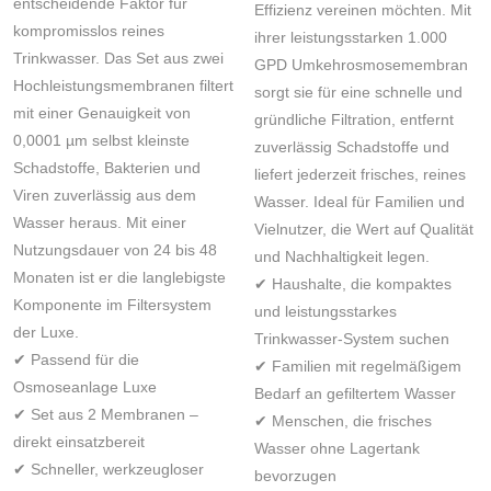
entscheidende Faktor für
Effizienz vereinen möchten. Mit
kompromisslos reines
ihrer leistungsstarken 1.000
Trinkwasser. Das Set aus zwei
GPD Umkehrosmosemembran
Hochleistungsmembranen filtert
sorgt sie für eine schnelle und
mit einer Genauigkeit von
gründliche Filtration, entfernt
0,0001 µm selbst kleinste
zuverlässig Schadstoffe und
Schadstoffe, Bakterien und
liefert jederzeit frisches, reines
Viren zuverlässig aus dem
Wasser. Ideal für Familien und
Wasser heraus. Mit einer
Vielnutzer, die Wert auf Qualität
Nutzungsdauer von 24 bis 48
und Nachhaltigkeit legen.
Monaten ist er die langlebigste
✔ Haushalte, die
kompaktes
Komponente im Filtersystem
und leistungsstarkes
der Luxe.
Trinkwasser-System
suchen
✔ Passend für die
✔ Familien mit
regelmäßigem
Osmoseanlage Luxe
Bedarf an gefiltertem Wasser
✔ Set aus 2 Membranen –
✔ Menschen, die
frisches
direkt einsatzbereit
Wasser ohne Lagertank
✔ Schneller, werkzeugloser
bevorzugen