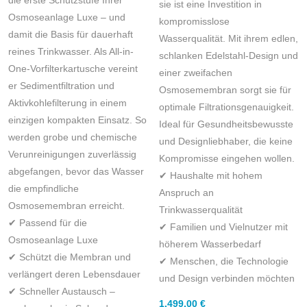
die erste Schutzstufe Ihrer
sie ist eine Investition in
Osmoseanlage Luxe – und
kompromisslose
damit die Basis für dauerhaft
Wasserqualität. Mit ihrem edlen,
reines Trinkwasser. Als All-in-
schlanken Edelstahl-Design und
One-Vorfilterkartusche vereint
einer zweifachen
er Sedimentfiltration und
Osmosemembran sorgt sie für
Aktivkohlefilterung in einem
optimale Filtrationsgenauigkeit.
einzigen kompakten Einsatz. So
Ideal für Gesundheitsbewusste
werden grobe und chemische
und Designliebhaber, die keine
Verunreinigungen zuverlässig
Kompromisse eingehen wollen.
abgefangen, bevor das Wasser
✔ Haushalte mit
hohem
die empfindliche
Anspruch an
Osmosemembran erreicht.
Trinkwasserqualität
✔ Passend für die
✔ Familien und Vielnutzer mit
Osmoseanlage Luxe
höherem Wasserbedarf
✔ Schützt die Membran und
✔ Menschen, die
Technologie
verlängert deren Lebensdauer
und Design
verbinden möchten
✔ Schneller Austausch –
1.499,00
€