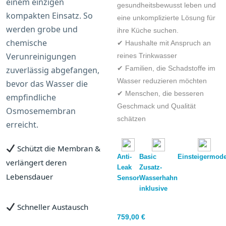
einem einzigen
gesundheitsbewusst leben und
kompakten Einsatz. So
eine unkomplizierte Lösung für
werden grobe und
ihre Küche suchen.
chemische
✔ Haushalte mit
Anspruch an
Verunreinigungen
reines Trinkwasser
✔ Familien, die
Schadstoffe im
zuverlässig abgefangen,
Wasser reduzieren
möchten
bevor das Wasser die
✔ Menschen, die
besseren
empfindliche
Geschmack und Qualität
Osmosemembran
schätzen
erreicht.
Schützt die Membran &
Anti-
Basic
Einsteigermode
verlängert deren
Leak
Zusatz-
Lebensdauer
Sensor
Wasserhahn
inklusive
Schneller Austausch
759,00
€